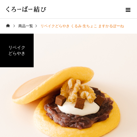
商品一覧
リベイクどらやき くるみ 生ちょこ ますかるぽーね
リベイク
どらやき