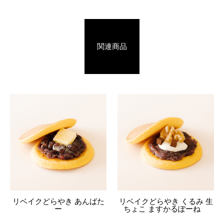
関連商品
リベイクどらやき あんばた
リベイクどらやき くるみ 生
ー
ちょこ ますかるぽーね