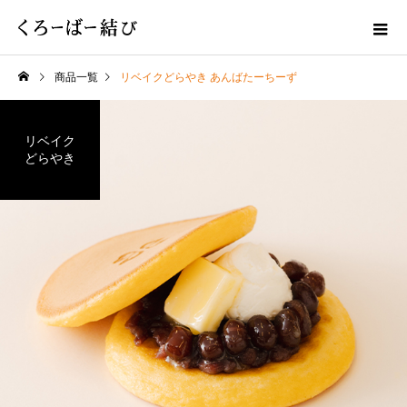
商品一覧
リベイクどらやき あんばたーちーず
リベイク
どらやき