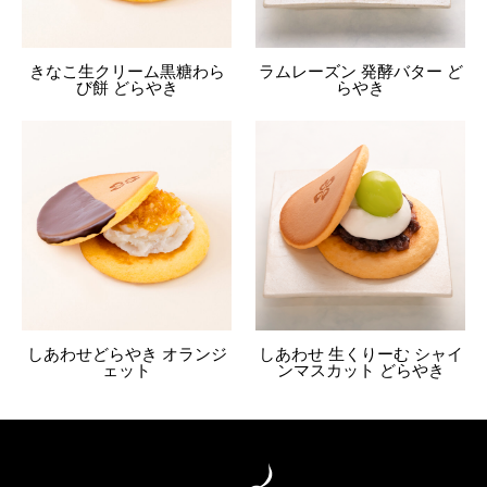
きなこ生クリーム黒糖わら
ラムレーズン 発酵バター ど
び餅 どらやき
らやき
しあわせどらやき オランジ
しあわせ 生くりーむ シャイ
ェット
ンマスカット どらやき