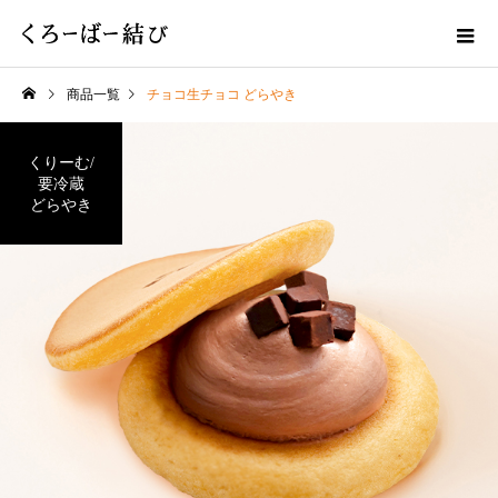
商品一覧
チョコ生チョコ どらやき
くりーむ/
要冷蔵
どらやき